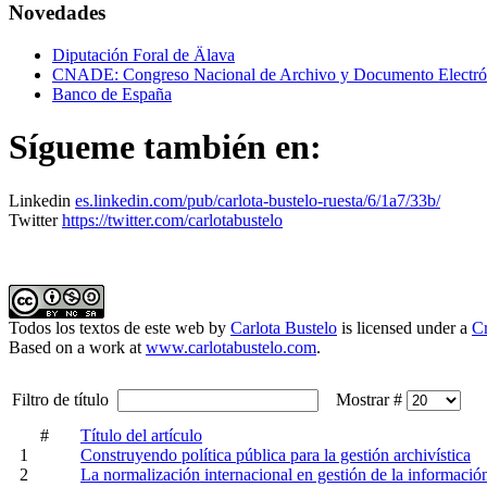
Novedades
Diputación Foral de Älava
CNADE: Congreso Nacional de Archivo y Documento Electró
Banco de España
Sígueme también en:
Linkedin
es.linkedin.com/pub/carlota-bustelo-ruesta/6/1a7/33b/
Twitter
https://twitter.com/carlotabustelo
Todos los textos de este web
by
Carlota Bustelo
is licensed under a
C
Based on a work at
www.carlotabustelo.com
.
Filtro de título
Mostrar #
#
Título del artículo
1
Construyendo política pública para la gestión archivística
2
La normalización internacional en gestión de la informaci